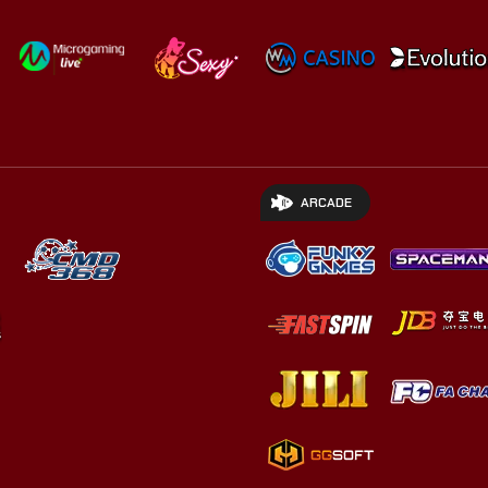
ARCADE