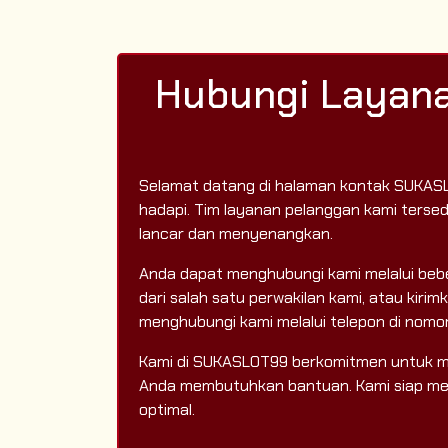
Hubungi Layana
Selamat datang di halaman kontak SUKASL
hadapi. Tim layanan pelanggan kami ters
lancar dan menyenangkan.
Anda dapat menghubungi kami melalui bebe
dari salah satu perwakilan kami, atau kirim
menghubungi kami melalui telepon di nom
Kami di SUKASLOT99 berkomitmen untuk me
Anda membutuhkan bantuan. Kami siap me
optimal.