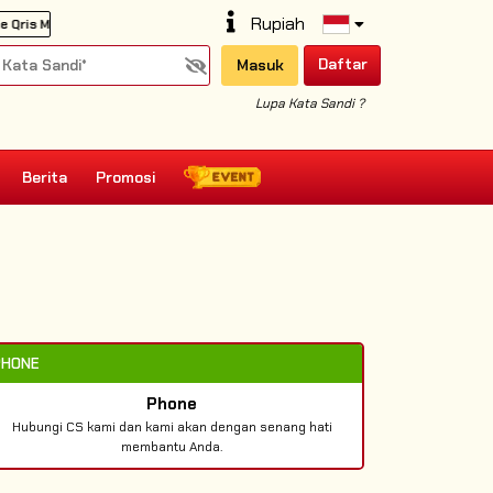
Rupiah
Qris Mpay Ya
Daftar
Masuk
Lupa Kata Sandi ?
Berita
Promosi
PHONE
Phone
Hubungi CS kami dan kami akan dengan senang hati
membantu Anda.