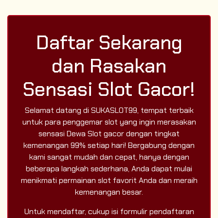
Daftar Sekarang
dan Rasakan
Sensasi Slot Gacor!
Selamat datang di SUKASLOT99, tempat terbaik
untuk para penggemar slot yang ingin merasakan
sensasi Dewa Slot gacor dengan tingkat
kemenangan 99% setiap hari! Bergabung dengan
kami sangat mudah dan cepat, hanya dengan
beberapa langkah sederhana, Anda dapat mulai
menikmati permainan slot favorit Anda dan meraih
kemenangan besar.
Untuk mendaftar, cukup isi formulir pendaftaran