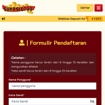
Daftar
Silahkan Deposit Ke Qris Mpay Ya
| Formulir Pendaftaran
Catatan :
*Nama pengguna harus terdiri dari 6 hingga 15 karakter dan
mengunakan alfabet.
*Kata sandi harus terdiri dari 8 hingga 25 karakter.
Nama Pengguna*
Kata Sandi*