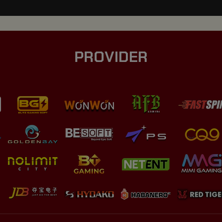
PROVIDER