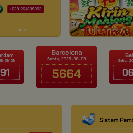
+6281264639393
Permainan
Terlengkap dalam
seluruh platform
Barcelona
erdam
Bei
Sabtu, 2026-08-08
026-08-08
Sabtu, 2
5664
91
0
Sistem Pem