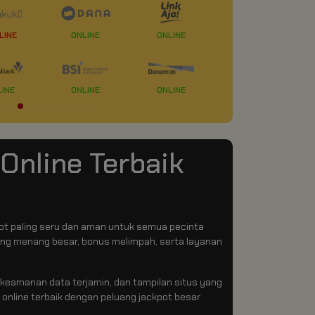
LINE
ONLINE
ONLINE
ONLINE
LINE
ONLINE
ONLINE
OFFLINE
Online Terbaik
lot paling seru dan aman untuk semua pecinta
uang menang besar, bonus melimpah, serta layanan
eamanan data terjamin, dan tampilan situs yang
online terbaik dengan peluang jackpot besar