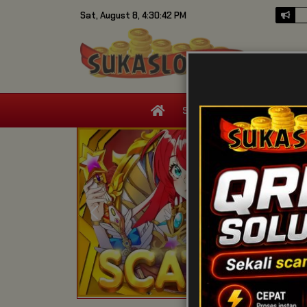
Sat, August 8, 4:30:44 PM
Slot
Live Game