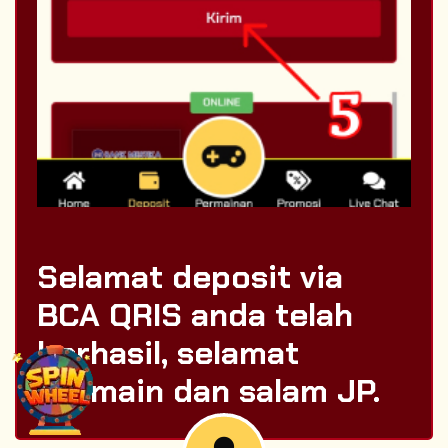
Selamat deposit via
BCA QRIS anda telah
berhasil, selamat
bermain dan salam JP.