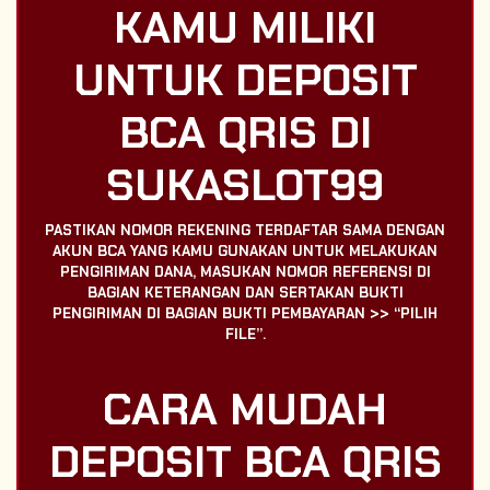
KAMU MILIKI
UNTUK DEPOSIT
BCA QRIS DI
SUKASLOT99
PASTIKAN NOMOR REKENING TERDAFTAR SAMA DENGAN
AKUN BCA YANG KAMU GUNAKAN UNTUK MELAKUKAN
PENGIRIMAN DANA, MASUKAN NOMOR REFERENSI DI
BAGIAN KETERANGAN DAN SERTAKAN BUKTI
PENGIRIMAN DI BAGIAN BUKTI PEMBAYARAN >> “PILIH
FILE”.
CARA MUDAH
DEPOSIT BCA QRIS