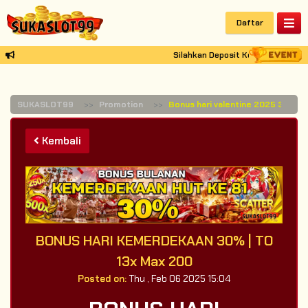
Daftar
Silahkan Deposit Ke Qris Mpay Ya
SUKASLOT99
Promotion
Bonus hari valentine 2025 30 to 
Kembali
BONUS HARI KEMERDEKAAN 30% | TO
13x Max 200
Posted on:
Thu , Feb 06 2025 15:04