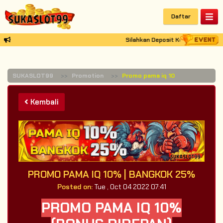
Daftar
Silahkan Deposit Ke Qris Mpay Ya
SUKASLOT99
Promotion
Promo pama iq 10
Kembali
PROMO PAMA IQ 10% | BANGKOK 25%
Posted on:
Tue , Oct 04 2022 07:41
PROMO PAMA IQ 10%