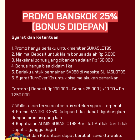
PROMO BANGKOK 25%
(BONUS DIDEPAN)
Syarat dan Ketentuan
1. Promo hanya berlaku untuk member SUKASLOT99
2. Minimal Deposit untuk klaim bonus adalah Rp 5.000
3. Maksimal bonus yang diberikan adalah Rp 150.000
4. Bonus hanya bisa diklaim 1 kali
5. Berlaku untuk permainan SV388 di website SUKASLOT99
6. Syarat TurnOver 10x untuk bisa melakukan penarikan
Contoh : { Deposit Rp 100.000 + Bonus 25.000 } x 10 TO = Rp
1.250.000
7. Wallet akan terbuka otomatis setelah syarat terpenuhi
8. Promo BANGKOK 25% Didepan tidak dapat digabungkan
dengan promosi yang lain
9. Keputusan ADMIN SUKASLOT99 Bersifat Mutlak Dan Tidak
Dapat Diganggu Gugat
10. Syarat dan Ketentuan dapat berubah sewaktu-waktu,