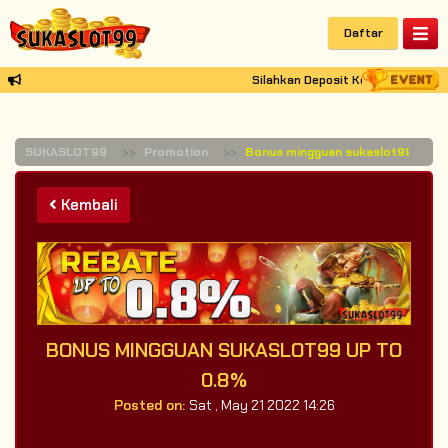
Daftar
Silahkan Deposit Ke Qris Mpay Ya
SUKASLOT99
Promotion
Bonus mingguan sukaslot99 0 8
Kembali
BONUS MINGGUAN SUKASLOT99 UP TO
0.8%
Posted on:
Sat , May 21 2022 14:26