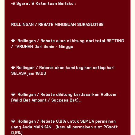
📣 Syarat & Ketentuan Berlaku :
ROLLINGAN / REBATE MINGGUAN SUKASLOT99
💎 Rollingan / Rebate akan di hitung dari total BETTING
/ TARUHAN Dari Senin - Minggu
💎 Rollingan / Rebate akan kami bagikan setiap hari
SELASA jam 18.00
💎 Rollingan / Rebate dihitung berdasarkan Rollover
(Valid Bet Amount / Success Bet)...
💎 Rollingan / Rebate 0.8% untuk SEMUA permainan
yang Anda MAINKAN... (kecuali permainan slot PGsoft
0,5%)