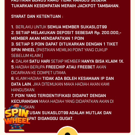
PASTIKAN BONUS KAMU TIDAK HANGUS SEGERA
TUKARKAN KESEMPATAN MERAIH JACKPOT TAMBAHAN.
SYARAT DAN KETENTUAN :
1.
BERLAKU UNTUK
SEMUA MEMBER SUKASLOT99
2. SETIAP MELAKUKAN DEPOSIT SEBESAR Rp. 200.000,-
MEMBER AKAN MENDAPATKAN 1 POIN
3. SETIAP 5 POIN DAPAT DITUKARKAN DENGAN 1 TIKET
SPIN WHEEL
(PASTIKAN MEMILIKI POINT YANG CUKUP
SEBELUM KLAIM.)
4.
DALAM
SATU HARI
SETIAP MEMBER
HANYA BISA KLAIM 1X.
5.
HADIAH BERUPA
FREECHIP ATAU FREEBET
AKAN
DICAIRKAN KE DOMPET UTAMA.
6.
KLAIM HADIAH
TIDAK ADA BOLEH KESAMAAN IP DAN
DATA LAIN
, JIKA DITEMUKAN MAKA HADIAH AKAN KAMI
HANGUSKAN.
7. POIN YANG TERIDENTIFIKASI DIDAPAT DENGAN
KECURANGAN
MAKA HADIAH YANG DIDAPATKAN AKAN DI
HANGUSKAN.
8. KEPUTUSAN SUKASLOT99 ADALAH MUTLAK DAN
TIDAK DAPAT DIGANGGU GUGAT.